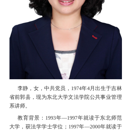
李静，女，中共党员，
1974
年
4
月出生于吉林
省前郭县，现为东北大学文法学院公共事业管理
系讲师。
教育背景：
1993
年
—1997
年就读于东北师范
大学，获法学学士学位；
1997
年
—2000
年就读于