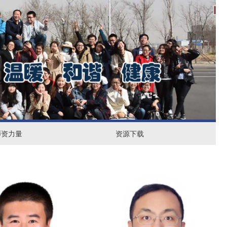
1
2
3
资
师资力量
资源下载
源
下
载