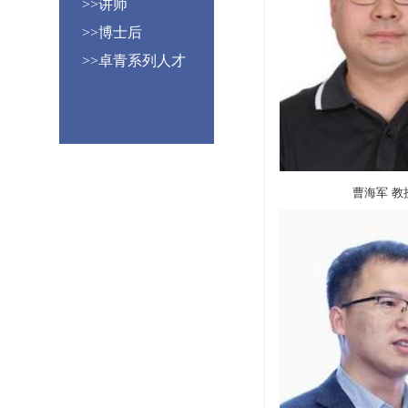
>>讲师
>>博士后
>>卓青系列人才
曹海军 教