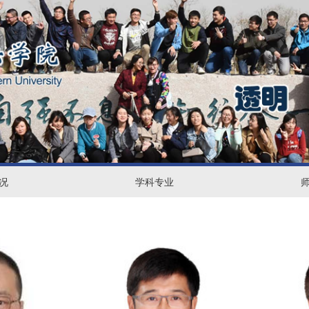
学
师
况
学科专业
科
资
专
力
业
量