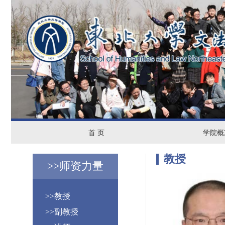
首
学
首 页
学院概
页
院
教授
>>
师资力量
概
>>教授
况
>>副教授