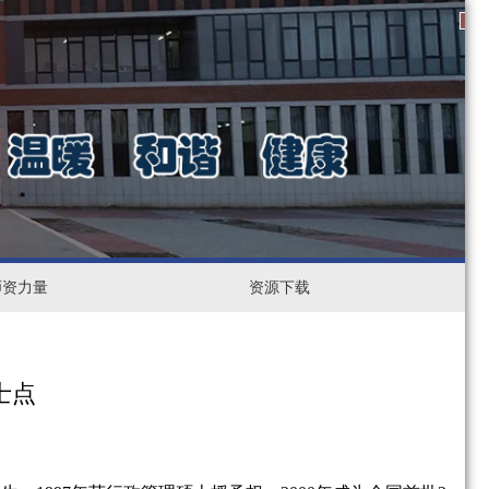
1
2
3
师资力量
资
资源下载
源
下
士点
载