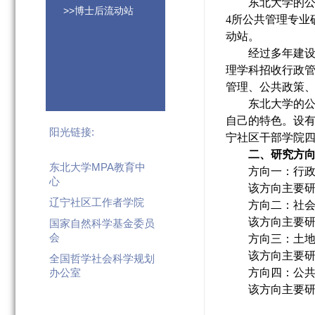
东北大学的
>>博士后流动站
4所公共管理专业
动站。
经过多年建
理学科招收行政管
管理、公共政策、
东北大学的
自己的特色。设
阳光链接:
宁社区干部学院四
二、研究方
东北大学MPA教育中
方向一：行
心
该方向主要
辽宁社区工作者学院
方向
二
：社
该方向主要
国家自然科学基金委员
会
方向
三
：土
该方向主要
全国哲学社会科学规划
办公室
方向
四
：公
该方向主要