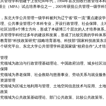
公共管理学科创建于上世纪
80年代，1994年首次招收行政管理本
硕士（MPA）试点培养单位之一，2005年获批公共管理一级学科
设，东北大学公共管理一级学科被列为辽宁省
“双一流”重点建设
理、公共事业管理2个本科专业，开设行政管理、社会保障、土
社区治理4个博士方向，形成了本硕博三个层次的人才培养体系
公共管理学科经过多年的建设和发展，形成了比较完善的学科体
有教育部
“科技政策研究”战略培育基地、科技部“国家科技政策东
个研究平台。东北大学公共管理学科是国家级“校府合作”人才
向
政管理
研究领域为政治与行政管理基础理论
、
中国政府治理
、
城乡社区
会保障
研究领域为养老保障、社会救助与慈善事业
、劳动关系与就业服
地资源管理
研究领域为区域土地利用与管理、土地空间信息技术与应用
、土
共政策
研究领域为公共政策基础理论
、
部门公共政策
、
比较公共政策
等