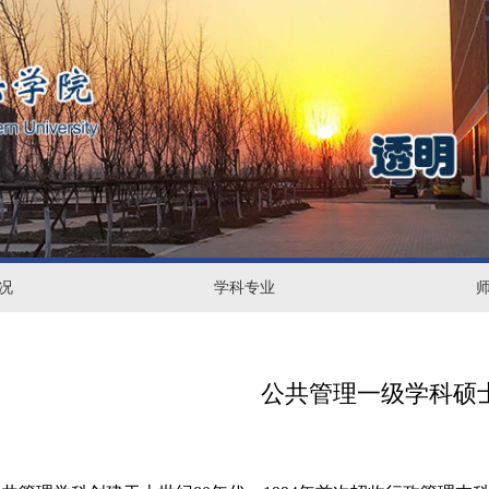
况
学
学科专业
师
科
资
专
力
公共管理一级学科硕
业
量