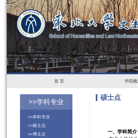
首
首 页
学
学院概
页
院
硕士点
>>
学科专业
概
>>本科专业
况
>>硕士点
一、学科简介
>>博士点