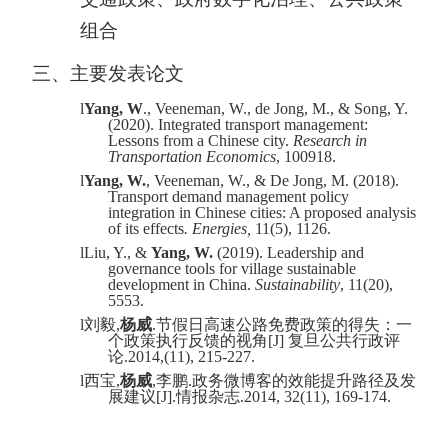
组合
三、
主要发表论文
l
Yang, W
., Veeneman, W., de Jong, M., & Song, Y.
(2020). Integrated transport management:
Lessons from a Chinese city.
Research in
Transportation Economics
, 100918.
l
Yang, W.
, Veeneman, W., & De Jong, M. (2018).
Transport demand management policy
integration in Chinese cities: A proposed analysis
of its effects
. Energies,
11(5), 1126.
l
Liu, Y., &
Yang, W.
(2019). Leadership and
governance tools for village sustainable
development in China.
Sustainability
, 11(20),
5553.
l
刘毅
,
杨威
.
节假日高速公路免费政策的得失：一
个政策执行反馈的视角
[J]
复旦公共行政评
论
.2014,(11), 215-227.
l
西宝
,
杨威
,
李鹏
.
政务微博客的效能提升路径及发
展建议
[J].
情报杂志
.2014, 32(11), 169-174.