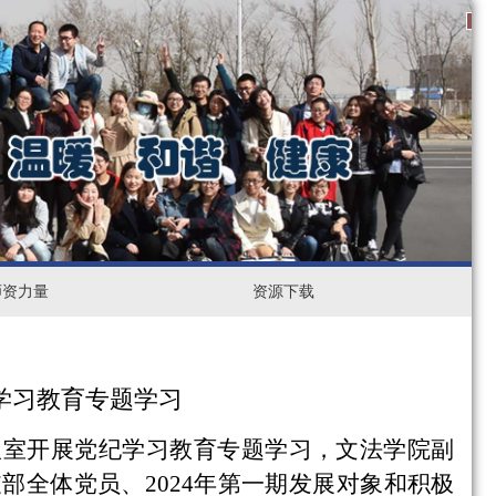
1
2
3
师资力量
资
资源下载
源
下
学习教育专题学习
载
议室开展党纪学习教育专题学习，文法学院副
支部全体党员、
2024
年第一期发展对象和积极