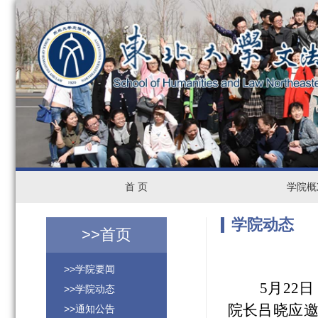
首
首 页
学
学院概
页
院
学院动态
>>
首页
概
>>学院要闻
况
5
月
22
日
>>学院动态
院长吕晓应
>>通知公告