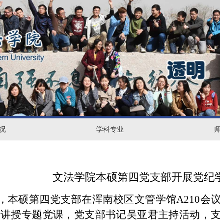
况
学
学科专业
师
科
资
专
力
文法学院本硕第四党支部开展党纪
业
量
，本硕第四党支部在浑南校区文管学馆
A210
会
邀讲授专题党课，党支部书记吴亚君主持活动，