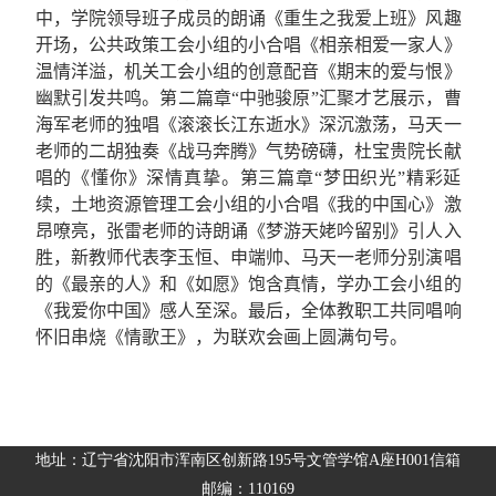
中，学院领导班子成员的朗诵《重生之我爱上班》风趣
开场，公共政策工会小组的小合唱《相亲相爱一家人》
温情洋溢，机关工会小组的创意配音《期末的爱与恨》
幽默引发共鸣。第二篇章“中驰骏原”汇聚才艺展示，曹
海军老师的独唱《滚滚长江东逝水》深沉激荡，马天一
老师的二胡独奏《战马奔腾》气势磅礴，杜宝贵院长献
唱的《懂你》深情真挚。第三篇章“梦田织光”精彩延
续，土地资源管理工会小组的小合唱《我的中国心》激
昂嘹亮，张雷老师的诗朗诵《梦游天姥吟留别》引人入
胜，新教师代表李玉恒、申端帅、马天一老师分别演唱
的《最亲的人》和《如愿》饱含真情，学办工会小组的
《我爱你中国》感人至深。最后，全体教职工共同唱响
怀旧串烧《情歌王》，为联欢会画上圆满句号。
地址：辽宁省沈阳市浑南区创新路195号文管学馆A座H001信箱
邮编：110169