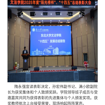
隋永强宣读表彰决定，孙宏伟副书记、满小欧副院
长为获奖集体和个人致颁奖辞。学院领导班子成员与受
邀嘉宾共同为获得表彰的先进集体与个人颁发奖项。获
奖教师依次上台接受荣誉，现场响起阵阵掌声。