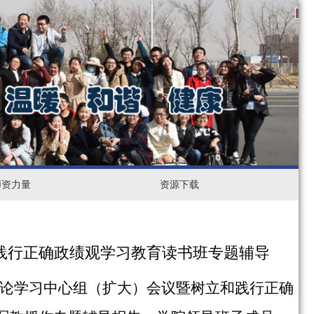
1
2
3
师资力量
资
资源下载
源
下
践行正确政绩观学习教育读书班专题辅导
载
论学习中心组（扩大）会议暨树立和践行正确