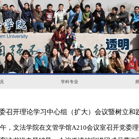
况
学
学科专业
师
科
资
专
力
委召开理论学习中心组（扩大）会议暨树立和
业
量
午，文法学院在文管学馆
A210
会议室召开党委理