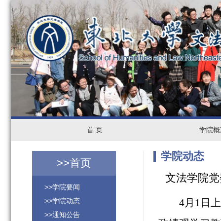
首
首 页
学
学院概
页
院
学院动态
>>
首页
概
文法学院党
>>学院要闻
况
>>学院动态
4
月
1
日上
>>通知公告