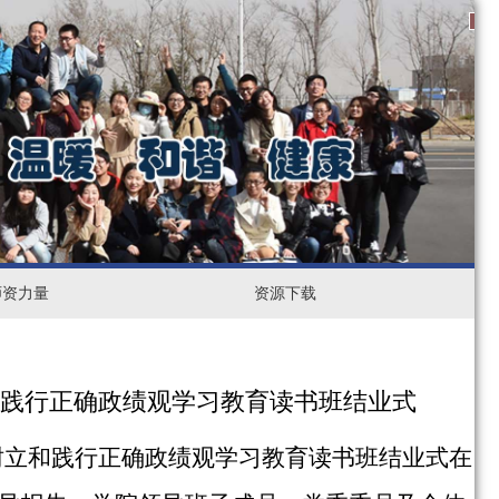
1
2
3
师资力量
资
资源下载
源
下
和践行正确政绩观学习教育读书班结业式
载
树立和践行正确政绩观学习教育读书班结业式在