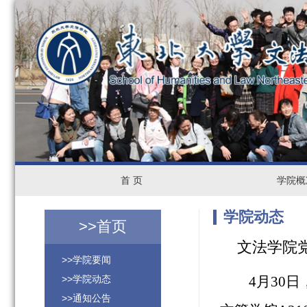
首
首 页
学
学院概
页
院
学院动态
>>
首页
概
文法学院
>>学院要闻
况
>>学院动态
4
月
30
日
>>通知公告