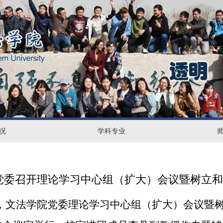
况
学
学科专业
师
科
资
专
力
党委召开理论学习中心组（扩大）会议暨树立
业
量
，文法学院党委理论学习中心组（扩大）会议暨