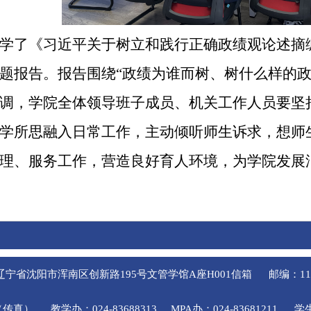
学了《习近平关于树立和践行正确政绩观论述摘
题报告。报告围绕“政绩为谁而树、树什么样的政
调，学院全体领导班子成员、机关工作人员要坚
学所思融入日常工作，主动倾听师生诉求，想师
理、服务工作，营造良好育人环境，为学院发展
辽宁省沈阳市浑南区创新路195号文管学馆A座H001信箱
邮编：11
3（传真）
教学办：024-83688313
MPA办：024-83681211
学生