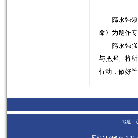
隋永强领
命》为题作专
隋永强强
与把握。将所
行动，做好管
地址：
院办：024-8368764