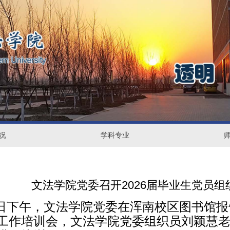
况
学
学科专业
师
科
资
专
力
文法学院党委召开2026届毕业生党员
日下午，文法学院党委在浑南校区图书馆报
业
量
工作培训会，文法学院党委组织员刘颖慧