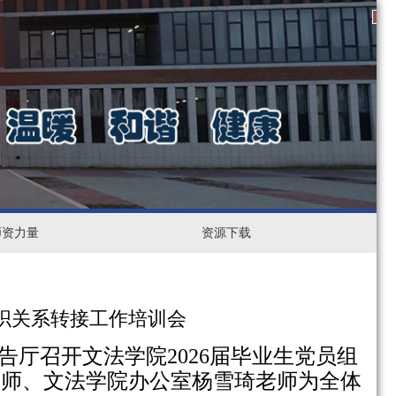
1
2
3
师资力量
资
资源下载
源
下
组织关系转接工作培训会
告厅召开文法学院
2026
届毕业生党员组
载
老师、文法学院办公室杨雪琦老师为全体