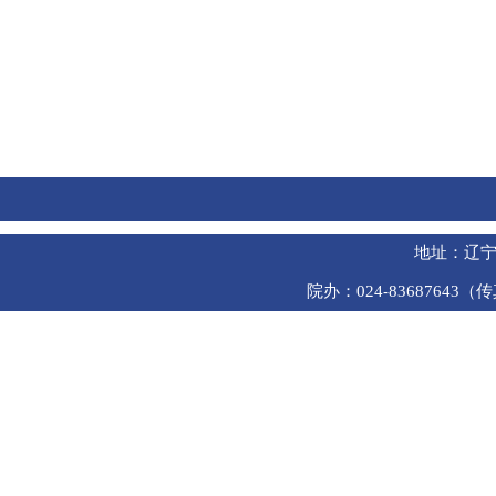
地址：辽宁
院办：024-83687643（