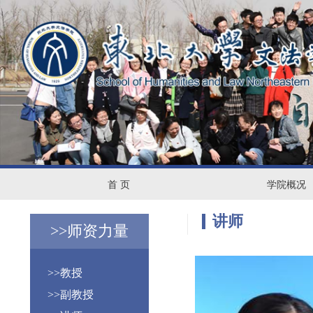
首
学
首 页
学院概况
页
院
讲师
>>
师资力量
概
>>教授
况
>>副教授