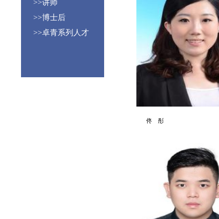
>>讲师
>>博士后
>>卓青系列人才
佟 彤